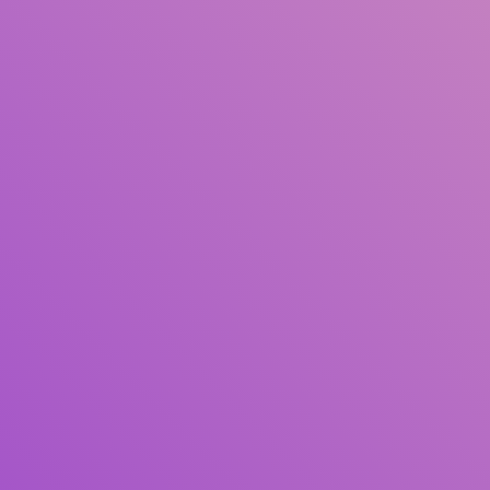
Pengarang
Subjek
ISBN/ISSN
Tipe Koleksi
Lokasi
GMD
Cari