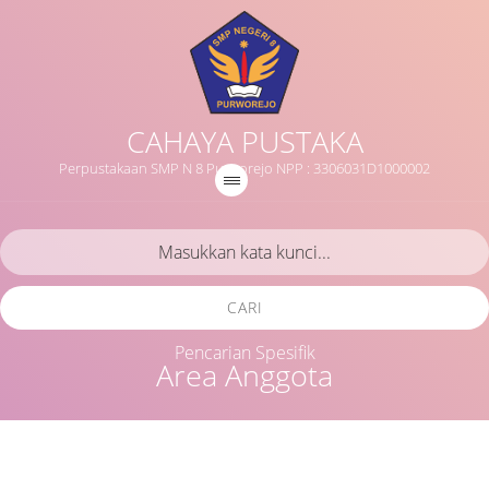
CAHAYA PUSTAKA
Perpustakaan SMP N 8 Purworejo NPP : 3306031D1000002
CARI
Pencarian Spesifik
Area Anggota