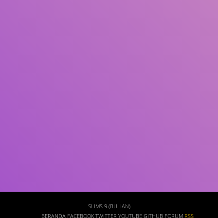
Subjek
ISBN/ISSN
Tipe Koleksi
Lokasi
GMD
Cari
SLIMS 9 (BULIAN)
BERANDA
FACEBOOK
TWITTER
YOUTUBE
GITHUB
FORUM
RSS