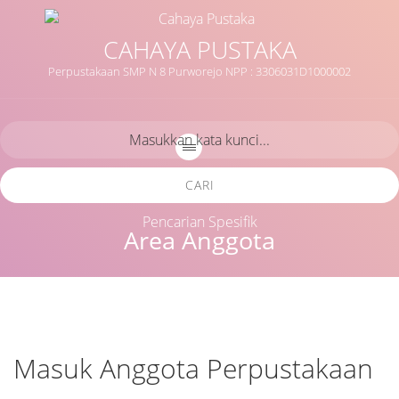
CAHAYA PUSTAKA
Perpustakaan SMP N 8 Purworejo NPP : 3306031D1000002
CARI
Pencarian Spesifik
Area Anggota
Masuk Anggota Perpustakaan