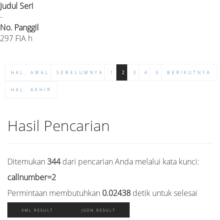
Judul Seri
-
No. Panggil
297 FIA h
HAL. AWAL
SEBELUMNYA
1
2
3
4
5
BERIKUTNYA
HAL. AKHIR
Hasil Pencarian
Ditemukan
344
dari pencarian Anda melalui kata kunci:
callnumber=2
Permintaan membutuhkan
0.02438
detik untuk selesai
XML RESULT
JSON RESULT