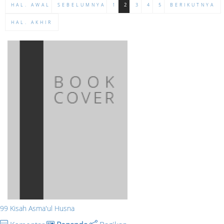
HAL. AWAL
SEBELUMNYA
1
2
3
4
5
BERIKUTNYA
HAL. AKHIR
99 Kisah Asma'ul Husna