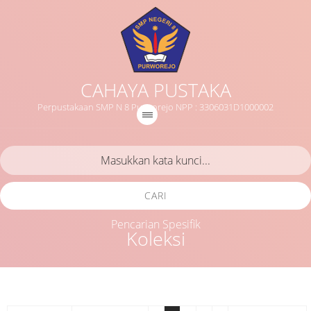
CAHAYA PUSTAKA
Perpustakaan SMP N 8 Purworejo NPP : 3306031D1000002
CARI
Pencarian Spesifik
Koleksi