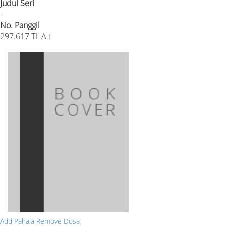
Judul Seri
-
No. Panggil
297.617 THA t
Add Pahala Remove Dosa