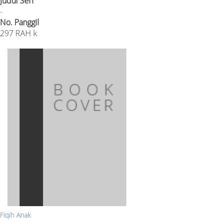
Judul Seri
-
No. Panggil
297 RAH k
Fiqih Anak