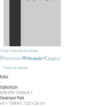
Terapi Tawa Ala Rasulullah
Komentar
Penanda
Bagikan
Thayib Al Baihaqi
Edisi
-
ISBN/ISSN
978-979-15994-8-1
Deskripsi Fisik
viii + 156hlm; 13,5 x 20 cm