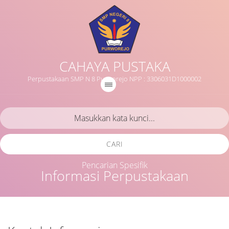
CAHAYA PUSTAKA
Perpustakaan SMP N 8 Purworejo NPP : 3306031D1000002
CARI
Pencarian Spesifik
Informasi Perpustakaan