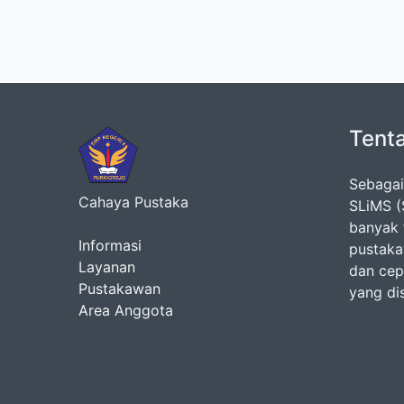
Tent
Sebagai
Cahaya Pustaka
SLiMS (
banyak 
Informasi
pustaka
Layanan
dan cepa
Pustakawan
yang di
Area Anggota