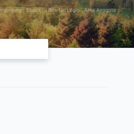
engunjung
Ebook
Librarian Login
Area Anggota