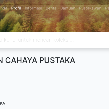
anda
Profil
Informasi
Berita
Bantuan
Pustakawan
P
N CAHAYA PUSTAKA
AKA