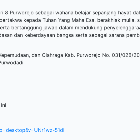
i 8 Purworejo sebagai wahana belajar sepanjang hayat 
ertakwa kepada Tuhan Yang Maha Esa, berakhlak mulia, seh
serta bertanggung jawab dalam mendukung penyelenggaraa
asan dan keberdayaan bangsa serta sebagai sarana pembe
, Kepemudaan, dan Olahraga Kab. Purworejo No. 031/028/2
 Purwodadi
ini
pp=desktop&v=UNr1wz-51dI