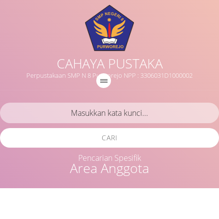
CAHAYA PUSTAKA
Perpustakaan SMP N 8 Purworejo NPP : 3306031D1000002
CARI
Pencarian Spesifik
Area Anggota