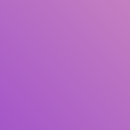
Pengarang
Subjek
ISBN/ISSN
Tipe Koleksi
Lokasi
GMD
Cari